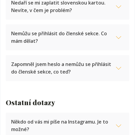
Nedaří se mi zaplatit slovenskou kartou.
Nevíte, v čem je problém?
Sobota 8. listopadu 2025
|
Nemůžu se přihlásit do členské sekce. Co
Trading Floor Moravany
info@fxcg-education.cz
mám dělat?
VYPRODÁNO
Nejdřív se podívej do e-mailu s předmětem „🎉 Je to tady –
Zapomněl jsem heslo a nemůžu se přihlásit
přístup do členské sekce už dorazil!“. Najdeš v něm odkaz na
Sobota 14. března 2026
do členské sekce, co teď?
přihlášení i své přihlašovací údaje. Díky tomu si ověříš, jestli
|
se přihlašuješ správným jménem a heslem. Pokud ano,
Trading Floor Moravany
zkontroluj, zda nemáš omylem zapnutý CAPSLOCK.
VYPRODÁNO
A pokud ti e-mail nedorazil, nebo zadáváš vše správně, a
Ostatní dotazy
přesto přihlášení nefunguje,
ozvi se nám
. Vše prověříme.
Sobota 22. srpna 2026
přihlašovací stránku do členské sekce
|
Někdo od vás mi píše na Instagramu. Je to
Trading Floor Moravany
možné?