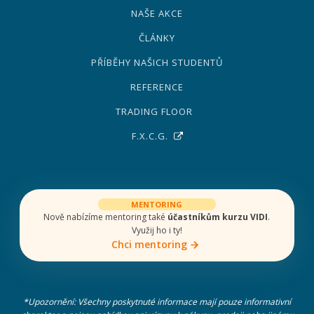
NAŠE AKCE
ČLÁNKY
PŘÍBĚHY NAŠICH STUDENTŮ
REFERENCE
TRADING FLOOR
F.X.C.G.
MENTORING
Nově nabízíme mentoring také
účastníkům kurzu VIDI
.
Využij ho i ty!
Chci mentoring
*Upozornění: Všechny poskytnuté informace mají pouze informativní