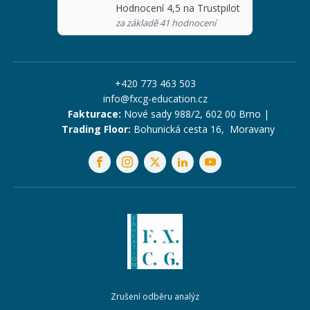
Hodnocení 4,5 na Trustpilot
za základě 41 hodnocení
+420 773 463 503
info@fxcg-education.cz
Fakturace:
Nové sady 988/2, 602 00 Brno |
Trading Floor:
Bohunická cesta 16, Moravany
Zrušení odběru analýz