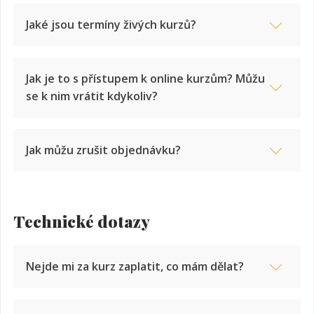
Jaké jsou termíny živých kurzů?
kurzu VICI
Instagramu
discordové skupině
Jak je to s přístupem k online kurzům? Můžu
se k nim vrátit kdykoliv?
18.–24. září 2025
Jak můžu zrušit objednávku?
|
Chorvatsko
VYPRODÁNO
Technické dotazy
Kontakty
Neděle 5. října 2025
Nejde mi za kurz zaplatit, co mám dělat?
|
Trading Floor Moravany
VYPRODÁNO
Ozvi se nám
a společně se na to podíváme.