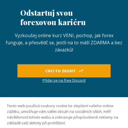
Odstartuj svou
forexovou kariéru
Vyzkoušej online kurz VENI, pochop, jak forex
funguje, a přesvědč se, jestli na to máš! ZDARMA a bez
závazků!
CHCI TO ZKUSIT
Přidej se na free Discord
Naše know-how
Tento web používá soubory cookie ke zlepšení vašeho online
zážitku, umožňuje vám sdílet obsah na sociálních sítích, měří
PŘEHLED KURZŮ
návštěvnost tohoto webu a zobrazuje přizpůsobené reklamy na
VENI – ONLINE
základě vaší aktivity při prohlížení.