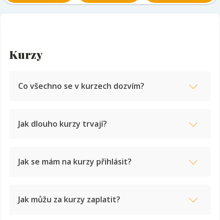
Kurzy
Co všechno se v kurzech dozvím?
Všechno, co potřebuješ k úspěšnému tradingu! Vezmeme to
Jak dlouho kurzy trvají?
od úplných základů v kurzu VENI přes kompletní teorii a
ukázky praktických obchodů v kurzu VIDI až po individuální
konzultace, tipy a praktická cvičení v osobním kurzu VICI.
Podrobnosti najdeš na stránkách kurzů
VENI
,
VIDI
a
VICI
.
Jak se mám na kurzy přihlásit?
Jak můžu za kurzy zaplatit?