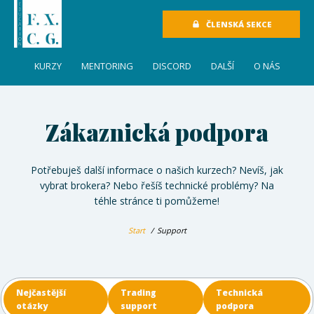
ČLENSKÁ SEKCE
KURZY
MENTORING
DISCORD
DALŠÍ
O NÁS
Zákaznická podpora
Potřebuješ další informace o našich kurzech? Nevíš, jak
vybrat brokera? Nebo řešíš technické problémy? Na
téhle stránce ti pomůžeme!
Start
Support
Nejčastější
Trading
Technická
otázky
support
podpora