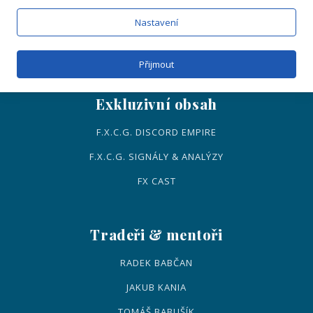
VIDI – ONLINE
Nastavení
VICI – NAŽIVO
MENTORING
Přijmout
Exkluzivní obsah
F.X.C.G. DISCORD EMPIRE
F.X.C.G. SIGNÁLY & ANALÝZY
FX CAST
Tradeři & mentoři
RADEK BABČAN
JAKUB KANIA
TOMÁŠ BABUŠÍK