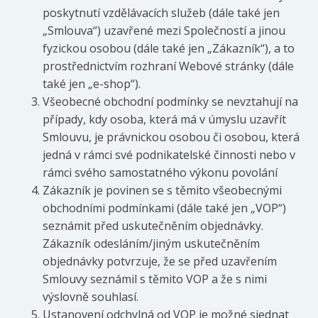
poskytnutí vzdělávacích služeb (dále také jen
„Smlouva“) uzavřené mezi Společností a jinou
fyzickou osobou (dále také jen „Zákazník“), a to
prostřednictvím rozhraní Webové stránky (dále
také jen „e-shop“).
Všeobecné obchodní podmínky se nevztahují na
případy, kdy osoba, která má v úmyslu uzavřít
Smlouvu, je právnickou osobou či osobou, která
jedná v rámci své podnikatelské činnosti nebo v
rámci svého samostatného výkonu povolání
Zákazník je povinen se s těmito všeobecnými
obchodními podmínkami (dále také jen „VOP“)
seznámit před uskutečněním objednávky.
Zákazník odesláním/jiným uskutečněním
objednávky potvrzuje, že se před uzavřením
Smlouvy seznámil s těmito VOP a že s nimi
výslovně souhlasí.
Ustanovení odchylná od VOP je možné sjednat