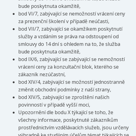
bude poskytnuta okamžitě,
bod VI/7, zabývající se nemožností vrácení ceny
za prezenční školení v případě neúčasti,
bod VII/7, zabývající se okamžikem poskytnutí
služby a vzdáním se práva na odstoupení od
smlouvy do 14 dní s ohledem na to, že služba
bude poskytnuta okamžitě,
bod IX/6, zabývající se zabývající se nemožností
vrácení ceny za konzultační blok, kterého se
zákazník nezúčastní,
bod XIV/4, zabývající se možností jednostranně
změnit obchodní podmínky z naší strany,
bod XIV/5, zabývající se zproštění našich
povinností v případě vyšší moci,
Upozornění dle bodu X týkající se toho, že
všechny informace, poskytnuté zákazníkům
prostřednictvím vzdělávacích služeb, jsou určeny
výhradně ke studijním účelům témat týkajících se