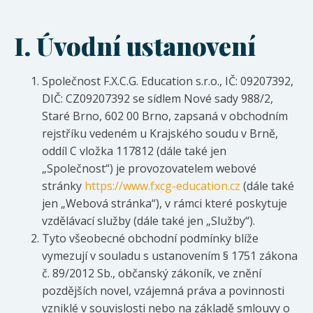
I.
Úvodní ustanovení
Společnost F.X.C.G. Education s.r.o., IČ: 09207392,
DIČ: CZ09207392 se sídlem Nové sady 988/2,
Staré Brno, 602 00 Brno, zapsaná v obchodním
rejstříku vedeném u Krajského soudu v Brně,
oddíl C vložka 117812 (dále také jen
„Společnost“) je provozovatelem webové
stránky
https://www.fxcg-education.cz
(dále také
jen „Webová stránka“), v rámci které poskytuje
vzdělávací služby (dále také jen „Služby“).
Tyto všeobecné obchodní podmínky blíže
vymezují v souladu s ustanovením § 1751 zákona
č. 89/2012 Sb., občanský zákoník, ve znění
pozdějších novel, vzájemná práva a povinnosti
vzniklé v souvislosti nebo na základě smlouvy o