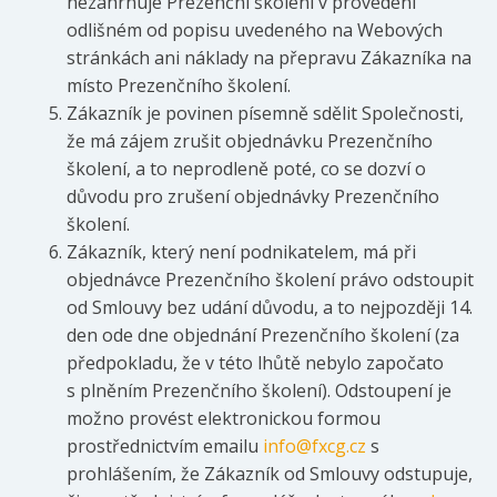
nezahrnuje Prezenční školení v provedení
odlišném od popisu uvedeného na Webových
stránkách ani náklady na přepravu Zákazníka na
místo Prezenčního školení.
Zákazník je povinen písemně sdělit Společnosti,
že má zájem zrušit objednávku Prezenčního
školení, a to neprodleně poté, co se dozví o
důvodu pro zrušení objednávky Prezenčního
školení.
Zákazník, který není podnikatelem, má při
objednávce Prezenčního školení právo odstoupit
od Smlouvy bez udání důvodu, a to nejpozději 14.
den ode dne objednání Prezenčního školení (za
předpokladu, že v této lhůtě nebylo započato
s plněním Prezenčního školení). Odstoupení je
možno provést elektronickou formou
prostřednictvím emailu
info@fxcg.cz
s
prohlášením, že Zákazník od Smlouvy odstupuje,