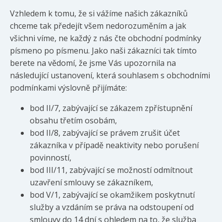
Vzhledem k tomu, že si vážíme našich zákazníků
chceme tak předejít všem nedorozuměním a jak
všichni víme, ne každý z nás čte obchodní podmínky
písmeno po písmenu. Jako naši zákazníci tak tímto
berete na vědomí, že jsme Vás upozornila na
následující ustanovení, která souhlasem s obchodními
podmínkami výslovně přijímáte:
bod II/7, zabývající se zákazem zpřístupnění
obsahu třetím osobám,
bod II/8, zabývající se právem zrušit účet
zákazníka v případě neaktivity nebo porušení
povinností,
bod III/11, zabývající se možností odmítnout
uzavření smlouvy se zákazníkem,
bod V/1, zabývající se okamžikem poskytnutí
služby a vzdáním se práva na odstoupení od
smlouvy do 14 dní s ohledem na to, že služba