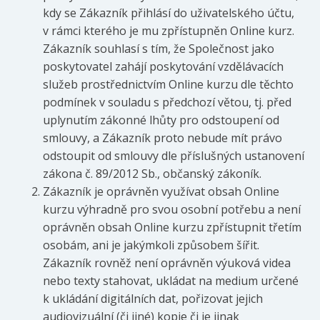
kdy se Zákazník přihlásí do uživatelského účtu,
v rámci kterého je mu zpřístupněn Online kurz.
Zákazník souhlasí s tím, že Společnost jako
poskytovatel zahájí poskytování vzdělávacích
služeb prostřednictvím Online kurzu dle těchto
podmínek v souladu s předchozí větou, tj. před
uplynutím zákonné lhůty pro odstoupení od
smlouvy, a Zákazník proto nebude mít právo
odstoupit od smlouvy dle příslušných ustanovení
zákona č. 89/2012 Sb., občanský zákoník.
Zákazník je oprávněn využívat obsah Online
kurzu výhradně pro svou osobní potřebu a není
oprávněn obsah Online kurzu zpřístupnit třetím
osobám, ani je jakýmkoli způsobem šířit.
Zákazník rovněž není oprávněn výuková videa
nebo texty stahovat, ukládat na medium určené
k ukládání digitálních dat, pořizovat jejich
audiovizuální (či jiné) kopie či je jinak