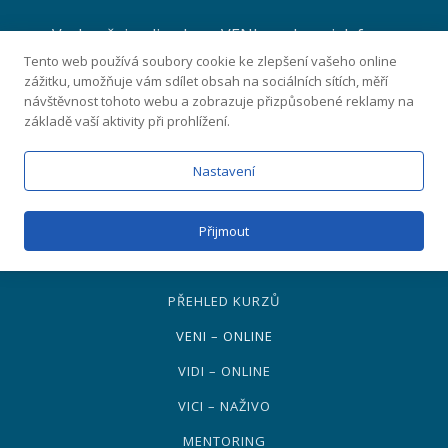
Vyzkoušej online kurz VENI, pochop, jak forex
funguje, a přesvědč se, jestli na to máš! ZDARMA a bez
Tento web používá soubory cookie ke zlepšení vašeho online
zážitku, umožňuje vám sdílet obsah na sociálních sítích, měří
závazků!
návštěvnost tohoto webu a zobrazuje přizpůsobené reklamy na
základě vaší aktivity při prohlížení.
CHCI TO ZKUSIT
Nastavení
Přidej se na free Discord
Přijmout
Naše know-how
PŘEHLED KURZŮ
VENI – ONLINE
VIDI – ONLINE
VICI – NAŽIVO
MENTORING