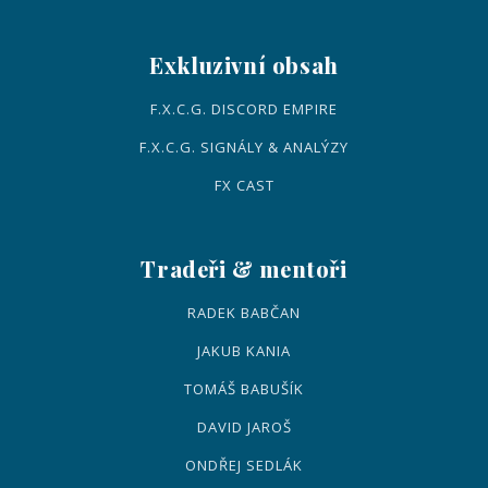
Exkluzivní obsah
F.X.C.G. DISCORD EMPIRE
F.X.C.G. SIGNÁLY & ANALÝZY
FX CAST
Tradeři & mentoři
RADEK BABČAN
JAKUB KANIA
TOMÁŠ BABUŠÍK
DAVID JAROŠ
ONDŘEJ SEDLÁK