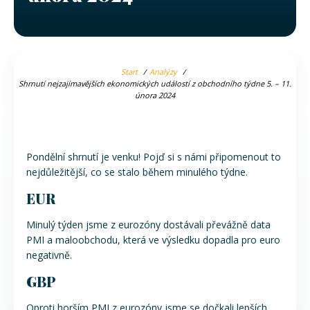
Start
Analýzy
Shrnutí nejzajímavějších ekonomických událostí z obchodního týdne 5. – 11.
února 2024
Pondělní shrnutí je venku! Pojď si s námi připomenout to
nejdůležitější, co se stalo během minulého týdne.
EUR
Minulý týden jsme z eurozóny dostávali převážně data
PMI a maloobchodu, která ve výsledku dopadla pro euro
negativně.
GBP
Oproti horším PMI z eurozóny jsme se dočkali lepších