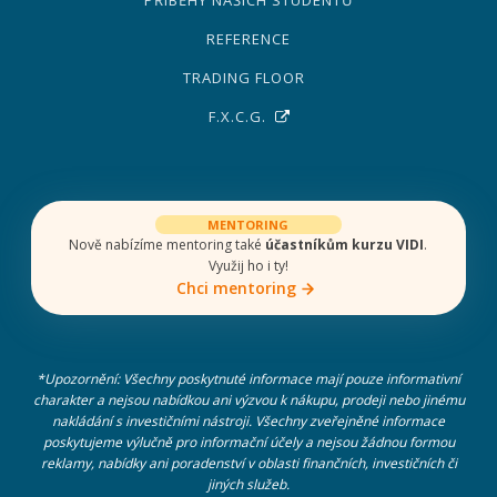
PŘÍBĚHY NAŠICH STUDENTŮ
REFERENCE
TRADING FLOOR
F.X.C.G.
MENTORING
Nově nabízíme mentoring také
účastníkům kurzu VIDI
.
Využij ho i ty!
Chci mentoring
*Upozornění: Všechny poskytnuté informace mají pouze informativní
charakter a nejsou nabídkou ani výzvou k nákupu, prodeji nebo jinému
nakládání s investičními nástroji. Všechny zveřejněné informace
poskytujeme výlučně pro informační účely a nejsou žádnou formou
reklamy, nabídky ani poradenství v oblasti finančních, investičních či
jiných služeb.