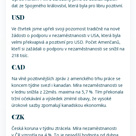
dat ze Spojeného království, která byla pro libru pozitivní.
USD
Ve čtvrtek jsme upřeli svoji pozornost tradičně na nové
žádosti o podporu v nezaměstnanosti v USA, která byla
velmi překvapivá a pozitivní pro USD. Počet Američanů,
kteří si zažádali o podporu v nezaměstnanosti se snížil na
218 tisíc.
CAD
Na vlně pozitivnějších zpráv z amerického trhu práce se
koncem týdne svezl i kanaďan. Míra nezaměstnanosti se
v lednu snížila z 22měs. maxima na 5,7 %. Tím překonala
tržní očekávání a výsledek zmírnil obavy, že vysoké
úrokové sazby zpomalují kanadskou ekonomiku.
CZK
Česká koruna v týdnu ztrácela. Míra nezaměstnanosti
v ČR vzrostla na 4 %. To je nejvyšší hodnota od dubna