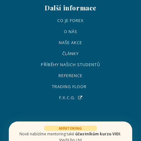
Další informace
CO JE FOREX
O NÁS
NAŠE AKCE
ČLÁNKY
PŘÍBĚHY NAŠICH STUDENTŮ
REFERENCE
TRADING FLOOR
F.X.C.G.
MENTORING
Nově nabízíme mentoring také
účastníkům kurzu VIDI
.
Využij ho i ty!