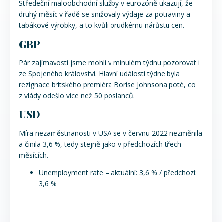
Středeční maloobchodní služby v eurozóně ukazují, že
druhý měsíc v řadě se snižovaly výdaje za potraviny a
tabákové výrobky, a to kvůli prudkému nárůstu cen.
GBP
Pár zajímavostí jsme mohli v minulém týdnu pozorovat i
ze Spojeného království. Hlavní událostí týdne byla
rezignace britského premiéra Borise Johnsona poté, co
z vlády odešlo více než 50 poslanců.
USD
Míra nezaměstnanosti v USA se v červnu 2022 nezměnila
a činila 3,6 %, tedy stejně jako v předchozích třech
měsících.
Unemployment rate – aktuální: 3,6 % / předchozí:
3,6 %