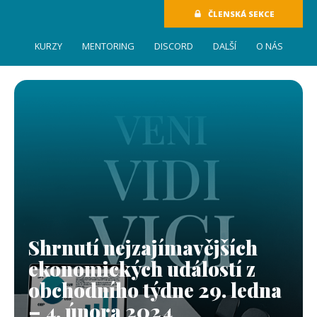
ČLENSKÁ SEKCE
KURZY
MENTORING
DISCORD
DALŠÍ
O NÁS
Shrnutí nejzajímavějších
ekonomických událostí z
obchodního týdne 29. ledna
– 4. února 2024