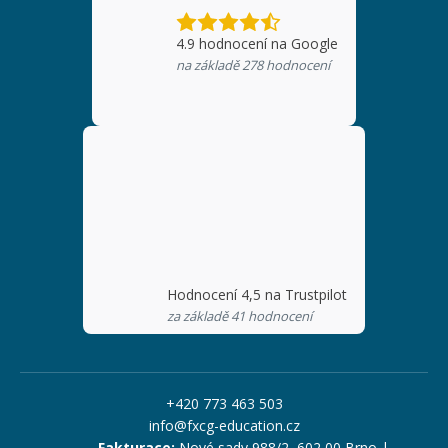
4.9
hodnocení na Google
na základě
278
hodnocení
Hodnocení 4,5 na Trustpilot
za základě 41 hodnocení
+420 773 463 503
info@fxcg-education.cz
Fakturace:
Nové sady 988/2, 602 00 Brno |