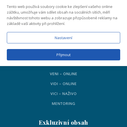
závazků!
Tento web používá soubory cookie ke zlepšení vašeho online
zážitku, umožňuje vám sdílet obsah na sociálních sítích, měří
návštěvnost tohoto webu a zobrazuje přizpůsobené reklamy na
základě vaší aktivity při prohlížení.
CHCI TO ZKUSIT
Přidej se na free Discord
Nastavení
Naše know-how
Přijmout
PŘEHLED KURZŮ
VENI – ONLINE
VIDI – ONLINE
VICI – NAŽIVO
MENTORING
Exkluzivní obsah