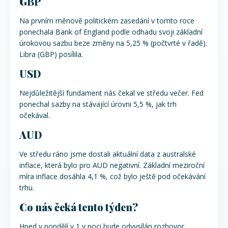
GBP
Na prvním měnově politickém zasedání v tomto roce
ponechala Bank of England podle odhadu svoji základní
úrokovou sazbu beze změny na 5,25 % (počtvrté v řadě).
Libra (GBP) posílila.
USD
Nejdůležitější fundament nás čekal ve středu večer. Fed
ponechal sazby na stávající úrovni 5,5 %, jak trh
očekával.
AUD
Ve středu ráno jsme dostali aktuální data z australské
inflace, která bylo pro AUD negativní. Základní meziroční
míra inflace dosáhla 4,1 %, což bylo ještě pod očekávání
trhu.
Co nás čeká tento týden?
Hned v pondělí v 1 v noci bude odvysílán rozhovor