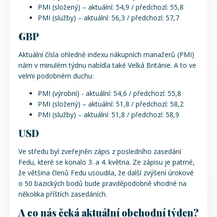
PMI (složený) – aktuální: 54,9 / předchozí: 55,8
PMI (služby) – aktuální: 56,3 / předchozí: 57,7
GBP
Aktuální čísla ohledně indexu nákupních manažerů (PMI)
nám v minulém týdnu nabídla také Velká Británie. A to ve
velmi podobném duchu:
PMI (výrobní) - aktuální: 54,6 / předchozí: 55,8
PMI (složený) – aktuální: 51,8 / předchozí: 58,2
PMI (služby) – aktuální: 51,8 / předchozí: 58,9
USD
Ve středu byl zveřejněn zápis z posledního zasedání
Fedu, které se konalo 3. a 4. května. Ze zápisu je patrné,
že většina členů Fedu usoudila, že další zvýšení úrokové
o 50 bazických bodů bude pravděpodobně vhodné na
několika příštích zasedáních.
A co nás čeká aktuální obchodní týden?