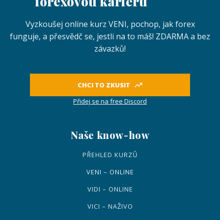
forexovou kariéru
Vyzkoušej online kurz VENI, pochop, jak forex
funguje, a přesvědč se, jestli na to máš! ZDARMA a bez
závazků!
CHCI TO ZKUSIT
Přidej se na free Discord
Naše know-how
PŘEHLED KURZŮ
VENI – ONLINE
VIDI – ONLINE
VICI – NAŽIVO