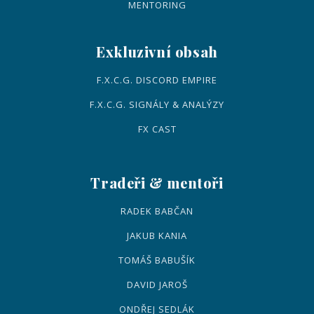
MENTORING
Exkluzivní obsah
F.X.C.G. DISCORD EMPIRE
F.X.C.G. SIGNÁLY & ANALÝZY
FX CAST
Tradeři & mentoři
RADEK BABČAN
JAKUB KANIA
TOMÁŠ BABUŠÍK
DAVID JAROŠ
ONDŘEJ SEDLÁK