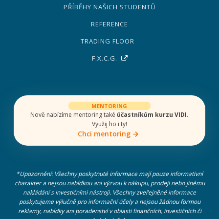
PŘÍBĚHY NAŠICH STUDENTŮ
REFERENCE
TRADING FLOOR
F.X.C.G.
MENTORING
Nově nabízíme mentoring také
účastníkům kurzu VIDI
.
Využij ho i ty!
Chci mentoring
*Upozornění: Všechny poskytnuté informace mají pouze informativní
charakter a nejsou nabídkou ani výzvou k nákupu, prodeji nebo jinému
nakládání s investičními nástroji. Všechny zveřejněné informace
poskytujeme výlučně pro informační účely a nejsou žádnou formou
reklamy, nabídky ani poradenství v oblasti finančních, investičních či