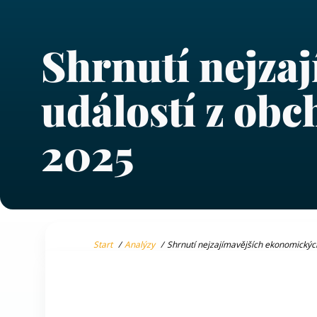
Shrnutí nejza
událostí z obc
2025
Start
Analýzy
Shrnutí nejzajímavějších ekonomických