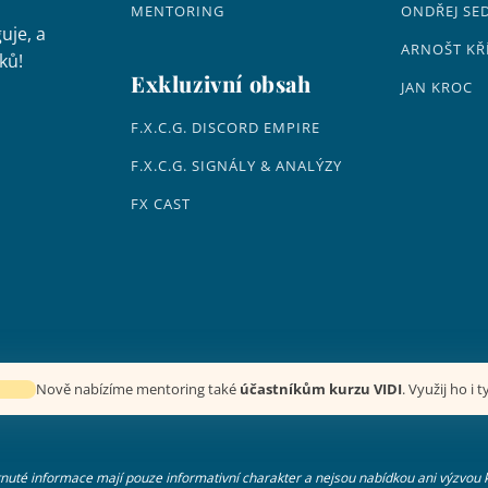
MENTORING
ONDŘEJ SE
uje, a
ARNOŠT KŘ
ků!
Exkluzivní obsah
JAN KROC
F.X.C.G. DISCORD EMPIRE
F.X.C.G. SIGNÁLY & ANALÝZY
FX CAST
Nově nabízíme mentoring také
účastníkům kurzu VIDI
. Využij ho i t
uté informace mají pouze informativní charakter a nejsou nabídkou ani výzvou 