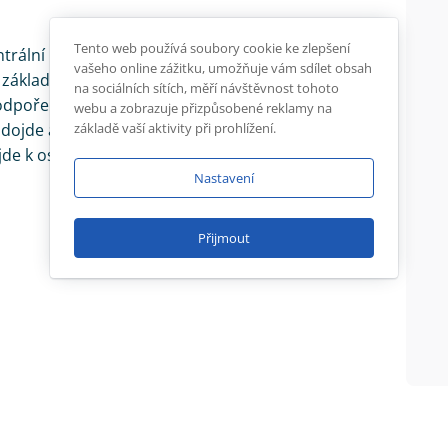
Tento web používá soubory cookie ke zlepšení
trální banky (Bank of Canada). Trh aktuálně
vašeho online zážitku, umožňuje vám sdílet obsah
t základní úrokovou sazbu o 25 bazických bodů –
na sociálních sítích, měří návštěvnost tohoto
pořeno nižší inflací, kterou jsme dostali
webu a zobrazuje přizpůsobené reklamy na
ojde a centrální banka si udrží holubičí postoj
základě vaší aktivity při prohlížení.
jde k oslabení kanadského dolaru.
Nastavení
Přijmout