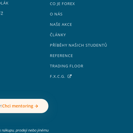
DLÁK
CO JE FOREX
ÍŽ
O NÁS
NAŠE AKCE
ČLÁNKY
PŘÍBĚHY NAŠICH STUDENTŮ
REFERENCE
TRADING FLOOR
F.X.C.G.
Chci mentoring
y!
k nákupu, prodeji nebo jinému