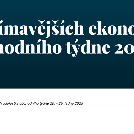
jímavějších eko
hodního týdne 20
 událostí z obchodního týdne 20. – 26. ledna 2025