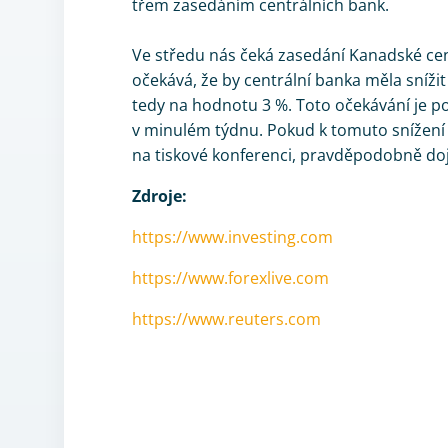
třem zasedáním centrálních bank.
Ve středu nás čeká zasedání Kanadské cen
očekává, že by centrální banka měla sníži
tedy na hodnotu 3 %. Toto očekávání je pod
v minulém týdnu. Pokud k tomuto snížení d
na tiskové konferenci, pravděpodobně do
Zdroje:
https://www.investing.com
https://www.forexlive.com
https://www.reuters.com