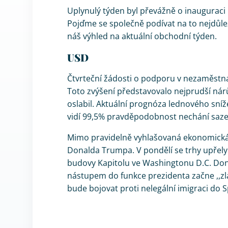
Uplynulý týden byl převážně o inaugurac
Pojďme se společně podívat na to nejdůleži
náš výhled na aktuální obchodní týden.
USD
Čtvrteční žádosti o podporu v nezaměstnan
Toto zvýšení představovalo nejprudší nárů
oslabil. Aktuální prognóza lednového sníž
vidí 99,5% pravděpodobnost nechání saz
Mimo pravidelně vyhlašovaná ekonomická 
Donalda Trumpa. V pondělí se trhy upřely 
budovy Kapitolu ve Washingtonu D.C. Dona
nástupem do funkce prezidenta začne ,,zla
bude bojovat proti nelegální imigraci do 