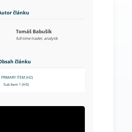
Autor článku
Tomáš Babušík
full-time trader, analytik
Obsah článku
PRIMARY ITEM (H2)
Sub Item 1 (H3)