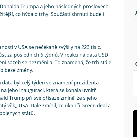
i Donalda Trumpa a jeho následných proslovech.
tější, co hýbalo trhy. Součástí shrnutí bude i
osti v USA se nečekaně zvýšily na 223 tisíc.
st za posledních 6 týdnů. V reakci na data USD
ení sazeb se nezměnila. To znamená, že trh stále
eb beze změny.
data byl celý týden ve znamení prezidenta
na jeho inauguraci, která se konala uvnitř
ld Trump při své přísaze zmínil, že s jeho
tý věk,, USA. Dále zmínil, že ukončí Green deal a
Spojených států.