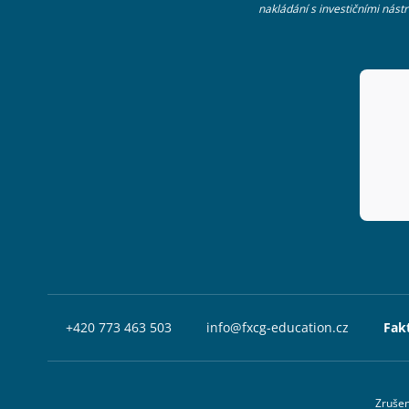
nakládání s investičními nás
+420 773 463 503
info@fxcg-education.cz
Fak
Zrušen