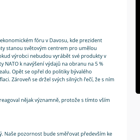
m ekonomickém fóru v Davosu, kde prezident
táty stanou světovým centrem pro umělou
 pokud výrobci nebudou vyrábět své produkty v
áty NATO k navýšení výdajů na obranu na 5 %
lu. Opět se opřel do politiky bývalého
laci. Zároveň se držel svých silných řečí, že s ním
ereagoval nějak významně, protože s tímto vším
tý. Naše pozornost bude směřovat především ke