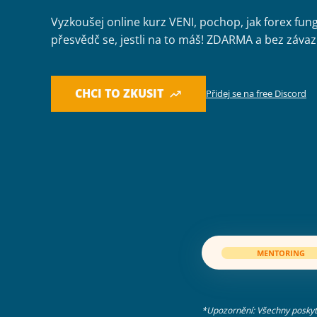
Vyzkoušej online kurz VENI, pochop, jak forex fung
přesvědč se, jestli na to máš! ZDARMA a bez závaz
CHCI TO ZKUSIT
Přidej se na free Discord
MENTORING
*Upozornění: Všechny poskytn