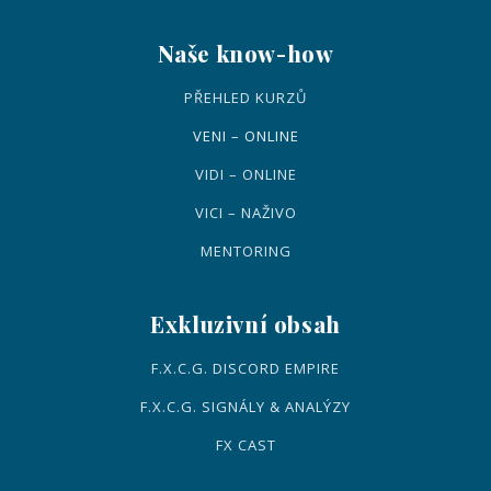
Naše know-how
PŘEHLED KURZŮ
VENI – ONLINE
VIDI – ONLINE
VICI – NAŽIVO
MENTORING
Exkluzivní obsah
F.X.C.G. DISCORD EMPIRE
F.X.C.G. SIGNÁLY & ANALÝZY
FX CAST