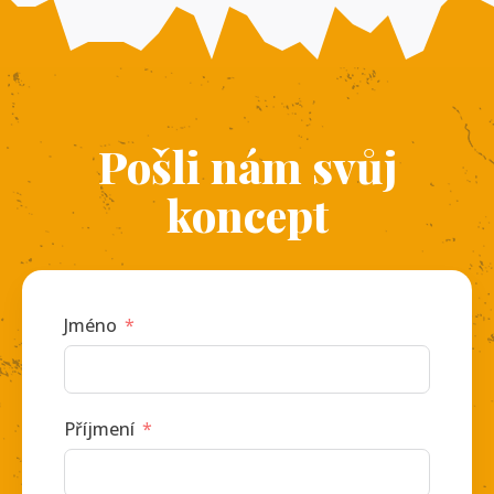
Pošli nám svůj
koncept
Jméno
Příjmení