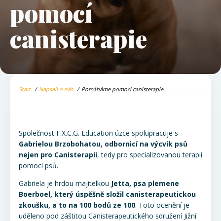
pomocí
canisterapie
Start
Napsali o nás
Pomáháme pomocí canisterapie
Společnost F.X.C.G. Education úzce spolupracuje s
Gabrielou Brzobohatou, odbornicí na výcvik psů
nejen pro Canisterapii
, tedy pro specializovanou terapii
pomocí psů.
Gabriela je hrdou majitelkou
Jetta, psa plemene
Boerboel, který úspěšně složil canisterapeutickou
zkoušku, a to na 100 bodů ze 100
. Toto ocenění je
uděleno pod záštitou Canisterapeutického sdružení Jižní