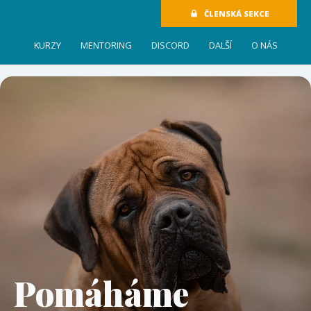
ČLENSKÁ SEKCE
KURZY
MENTORING
DISCORD
DALŠÍ
O NÁS
Pomáháme