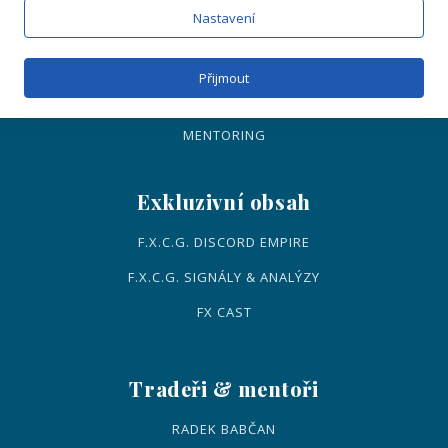
Nastavení
VENI – ONLINE
VIDI – ONLINE
Přijmout
VICI – NAŽIVO
MENTORING
Exkluzivní obsah
F.X.C.G. DISCORD EMPIRE
F.X.C.G. SIGNÁLY & ANALÝZY
FX CAST
Tradeři & mentoři
RADEK BABČAN