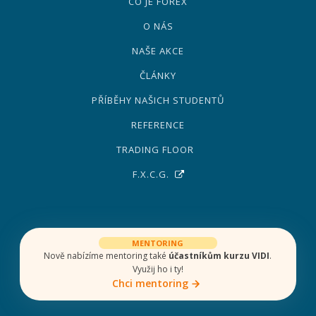
CO JE FOREX
O NÁS
NAŠE AKCE
ČLÁNKY
PŘÍBĚHY NAŠICH STUDENTŮ
REFERENCE
TRADING FLOOR
F.X.C.G.
MENTORING
Nově nabízíme mentoring také
účastníkům kurzu VIDI
.
Využij ho i ty!
Chci mentoring