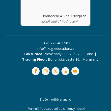
Hodnocení 4,5 na Trustpilot
za základě 41 hodnocení
+420 773 463 503
info@fxcg-education.cz
Fakturace:
Nové sady 988/2, 602 00 Brno |
Trading Floor:
Bohunická cesta 16, Moravany
Zrušení odběru analýz
Formulář odstoupení od smlouvy (.docx)