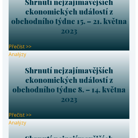
Shrnutí nejzajímavějších
ekonomických událostí z
obchodního týdne 15. – 21. května
2023
Přečíst >>
Analýzy
Shrnutí nejzajímavějších
ekonomických událostí z
obchodního týdne 8. – 14. května
2023
Přečíst >>
Analýzy