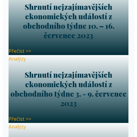
Shrnutí nejzajímavějších
ekonomických událostí z
obchodního týdne 10. – 16.
července 2023
Přečíst >>
Analýzy
Shrnutí nejzajímavějších
ekonomických událostí z
obchodního týdne 3. - 9. července
2023
Přečíst >>
Analýzy