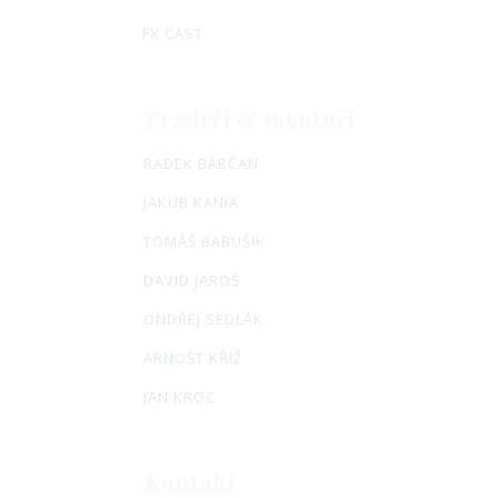
FX CAST
Tradeři & mentoři
RADEK BABČAN
JAKUB KANIA
TOMÁŠ BABUŠÍK
DAVID JAROŠ
ONDŘEJ SEDLÁK
ARNOŠT KŘÍŽ
JAN KROC
Kontakt