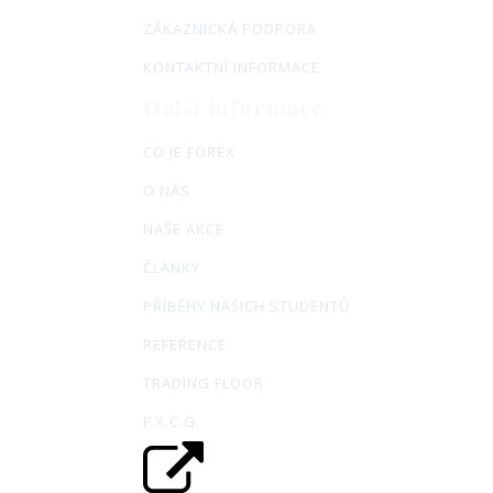
ZÁKAZNICKÁ PODPORA
KONTAKTNÍ INFORMACE
Další informace
CO JE FOREX
O NÁS
NAŠE AKCE
ČLÁNKY
PŘÍBĚHY NAŠICH STUDENTŮ
REFERENCE
TRADING FLOOR
F.X.C.G.