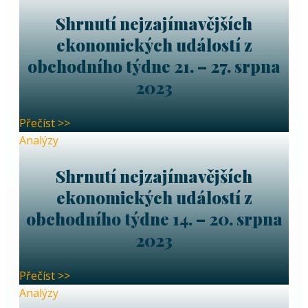
Shrnutí nejzajímavějších
ekonomických událostí z
obchodního týdne 21. – 27. srpna
2023
Přečíst >>
Analýzy
Shrnutí nejzajímavějších
ekonomických událostí z
obchodního týdne 14. – 20. srpna
2023
Přečíst >>
Analýzy