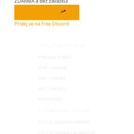
ZDARMA a bez závazků!
Chci to zkusit
Přidej se na free Discord
Naše know-how
PŘEHLED KURZŮ
VENI – ONLINE
VIDI – ONLINE
VICI – NAŽIVO
MENTORING
Exkluzivní obsah
F.X.C.G. DISCORD EMPIRE
F.X.C.G. SIGNÁLY & ANALÝZY