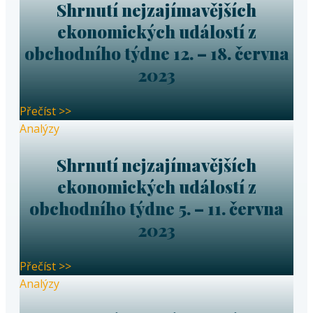
Shrnutí nejzajímavějších
ekonomických událostí z
obchodního týdne 12. – 18. června
2023
Přečíst >>
Analýzy
Shrnutí nejzajímavějších
ekonomických událostí z
obchodního týdne 5. – 11. června
2023
Přečíst >>
Analýzy