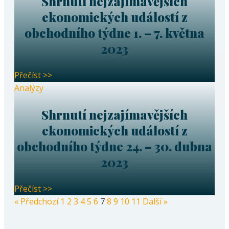
Shrnutí nejzajímavějších
ekonomických událostí z
obchodního týdne 1. – 7. května
2023
Přečíst >>
Analýzy
Shrnutí nejzajímavějších
ekonomických událostí z
obchodního týdne 24. – 30. dubna
2023
Přečíst >>
« Předchozí
1
2
3
4
5
6
7
8
9
10
11
Další »