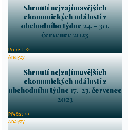
Shrnutí nejzajímavějších
ekonomických událostí z
obchodního týdne 24. – 30.
července 2023
Přečíst >>
Analýzy
Shrnutí nejzajímavějších
ekonomických událostí z
obchodního týdne 17.-23. července
2023
Přečíst >>
Analýzy