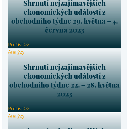
Shrnutí nejzajímavějších
ekonomických událostí z
obchodního týdne 29. května – 4.
června 2023
Přečíst >>
Analýzy
Shrnutí nejzajímavějších
ekonomických událostí z
obchodního týdne 22. – 28. května
2023
Přečíst >>
Analýzy