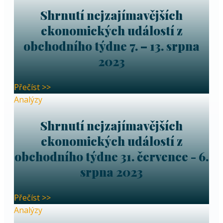
Shrnutí nejzajímavějších
ekonomických událostí z
obchodního týdne 7. – 13. srpna
2023
Přečíst >>
Analýzy
Shrnutí nejzajímavějších
ekonomických událostí z
obchodního týdne 31. července - 6.
srpna 2023
Přečíst >>
Analýzy