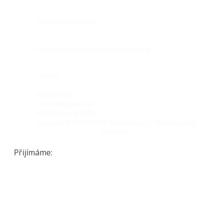
Zrušení odběru analýz
Formulář odstoupení od smlouvy (.docx)
Cookies
Osobní údaje
Obchodní podmínky
VOP Bootcamp 2026
Copyright ©
2026
F.X.C.G. Education s.r.o., Všechna práva
vyhrazena.
Přijímáme: