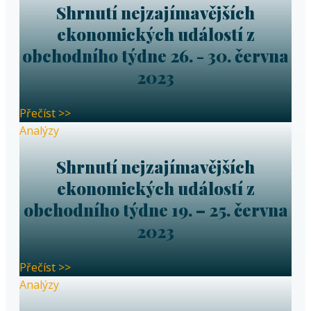
Shrnutí nejzajímavějších
ekonomických událostí z
obchodního týdne 26. - 30. června
2023
Přečíst >>
Analýzy
Shrnutí nejzajímavějších
ekonomických událostí z
obchodního týdne 19. – 25. června
2023
Přečíst >>
Analýzy