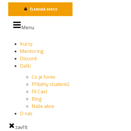
ČLENSKÁ SEKCE
Menu
Kurzy
Mentoring
Discord
Další
Co je forex
Příběhy studentů
FX Cast
Blog
Naše akce
O nás
zavřít